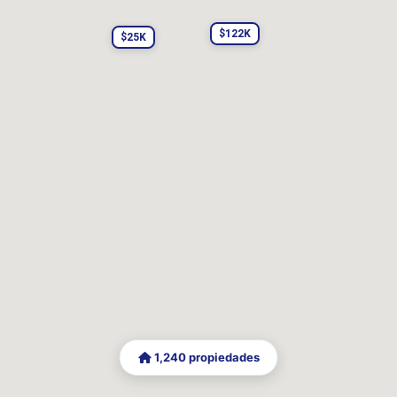
Quincho
Terraza
Lavadero
$122K
$25K
Suite
Escritorio
Hogar
Limpiar
Aplicar filtros
1,240 propiedades