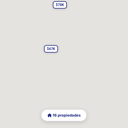
$70K
Quincho
Terraza
Lavadero
Suite
Escritorio
Hogar
Limpiar
Aplicar filtros
$47K
16 propiedades